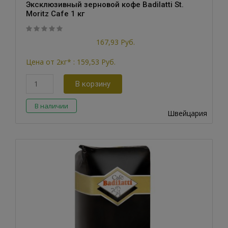
Эксклюзивный зерновой кофе Badilatti St.
Moritz Cafe 1 кг
out
5
0
167,93 Руб.
of
based
Цена от 2кг* :
159,53 Руб.
on
customer
В корзину
ratings
В наличии
Швейцария