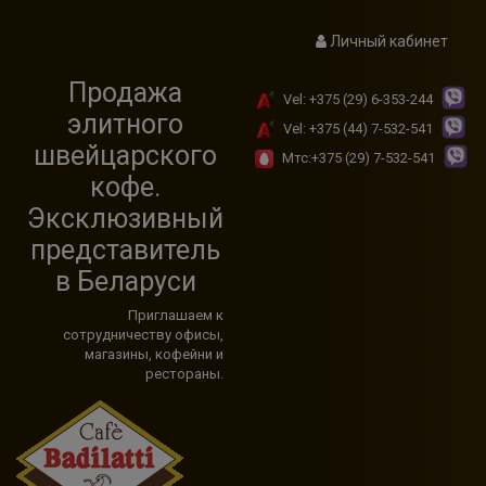
modal-check
Личный кабинет
Продажа
Vel: +375 (29) 6-353-244
элитного
Vel: +375 (44) 7-532-541
швейцарского
Мтс:+375 (29) 7-532-541
кофе.
Эксклюзивный
представитель
в Беларуси
Приглашаем к
сотрудничеству офисы,
магазины, кофейни и
рестораны.