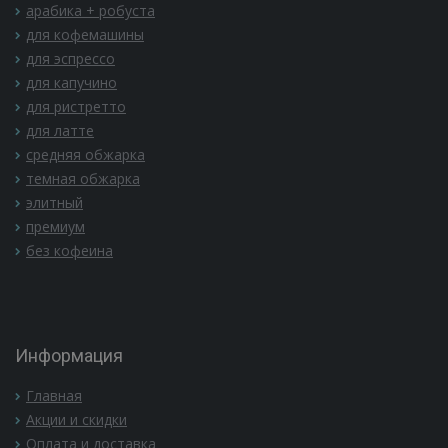
арабика + робуста
для кофемашины
для эспрессо
для капучино
для ристретто
для латте
средняя обжарка
темная обжарка
элитный
премиум
без кофеина
Информация
Главная
Акции и скидки
Оплата и доставка