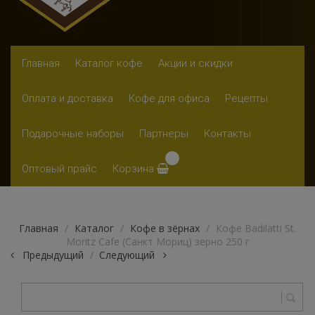
Skip to content
Главная
Каталог кофе
Акции и скидки
Оплата и доставка
Кофе для офиса
Рецепты
Подарочные наборы
Партнеры
Контакты
Оптовый прайс
Корзина
Главная
/
Каталог
/
Кофе в зёрнах
/
Кофе Badilatti St.
Moritz Cafe (Санкт Мориц) зерно 250 г
Предыдущий
Следующий