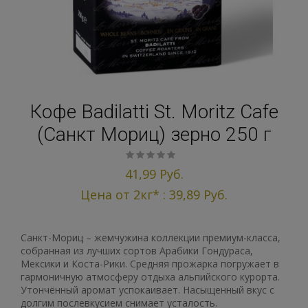
Кофе Badilatti St. Moritz Cafe
(Санкт Мориц) зерно 250 г
o
5
0
41,99 Руб.
u
Цена от 2кг* :
39,89 Руб.
t
o
f
b
Санкт-Мориц – жемчужина коллекции премиум-класса,
a
собранная из лучших сортов Арабики Гондураса,
s
Мексики и Коста-Рики. Средняя прожарка погружает в
e
гармоничную атмосферу отдыха альпийского курорта.
d
Утончённый аромат успокаивает. Насыщенный вкус с
o
долгим послевкусием снимает усталость.
n