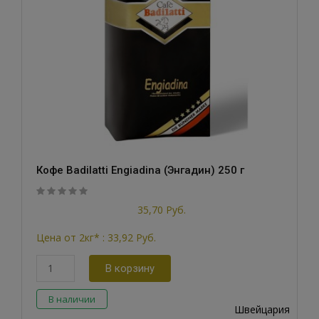
Кофе Badilatti Engiadina (Энгадин) 250 г
out
5
0
35,70 Руб.
of
based
Цена от 2кг* :
33,92 Руб.
on
customer
В корзину
ratings
В наличии
Швейцария