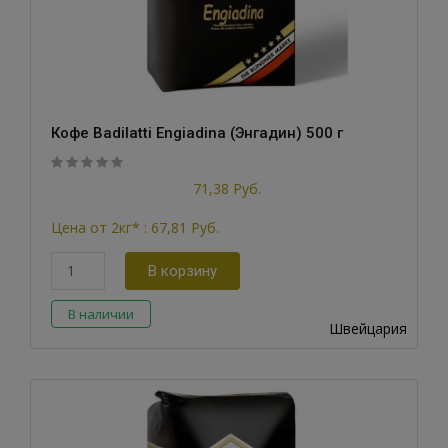
Кофе Badilatti Engiadina (Энгадин) 500 г
out
5
0
71,38 Руб.
of
based
Цена от 2кг* :
67,81 Руб.
on
customer
В корзину
ratings
В наличии
Швейцария