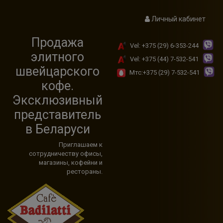
modal-check
Личный кабинет
Продажа
Vel: +375 (29) 6-353-244
элитного
Vel: +375 (44) 7-532-541
швейцарского
Мтс:+375 (29) 7-532-541
кофе.
Эксклюзивный
представитель
в Беларуси
Приглашаем к
сотрудничеству офисы,
магазины, кофейни и
рестораны.