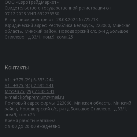
ООО «ЕвроТрейдМаркет»
Свидетельство о государственной регистрации от
07.12.2023 УНП 692235530
В торговом реестре от 28.08.2024 №725713
Юридический адрес: Республика Беларусь, 223060, Минская
область, Минский район, Новодворский с/с, р-н д.Большое
Стиклево, д.33/1, пом.9, комн.25
Контакты
А1: +375 (29) 6-353-244
А1: +375 (44) 7-532-541
Мтс:+375 (29) 7-532-541
e-mail :
kofepremium@mail.ru
Почтовый адрес фирмы: 223060, Минская область, Минский
район, Новодворский с/с, р-н д.Большое Стиклево, д.33/1,
пом.9, комн.25
Время работы магазина
c 9-00 до 20-00 ежедневно