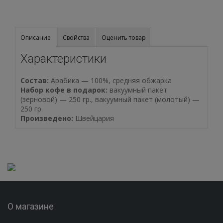
c
u
s
t
Описание
Свойства
Оценить товар
o
m
Характеристики
e
r
r
Состав:
Арабика — 100%, средняя обжарка
a
Набор кофе в подарок:
вакуумный пакет
t
(зерновой) — 250 гр., вакуумный пакет (молотый) —
i
250 гр.
n
Произведено:
Швейцария
g
s
О магазине