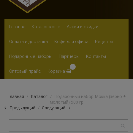
Skip to content
Главная
Каталог кофе
Акции и скидки
Оплата и доставка
Кофе для офиса
Рецепты
Подарочные наборы
Партнеры
Контакты
Оптовый прайс
Корзина
Главная
/
Каталог
/
Подарочный набор Мокка (зерно +
молотый) 500 гр
Предыдущий
Следующий